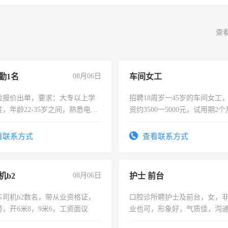
查
勤1名
08月06日
车间女工
险报价出单，要求：大专以上学
招聘18周岁一45岁的车间女工
，年龄22-35岁之间，熟悉电脑
资约3500一5000元，试用期2
工作态度认真，具有团队精神，
险，有年薪假，年底福利
-3个月，转正后交纳五险，
看联系方式
查看联系方式
机b2
08月06日
护士 前台
车司机b2数名，带从业资格证，
口腔诊所聘护士及前台，女，
，开6米8，9米6，工资面议
业也可，形象好，气质佳，沟
强。面试，周日休息。