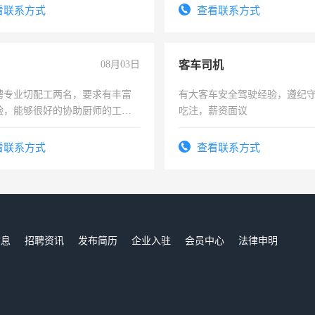
看联系方式
查看联系方式
08月03日
客车司机
聘专业切配工两名，要求有丰富
有大客车安全驾驶经验，遵纪
验，能够很好的协助厨师的工
吃注，薪资面议
住，每月有公休，工资3500-
看联系方式
查看联系方式
信息
招聘资讯
发布简历
企业入驻
会员中心
法律申明
们