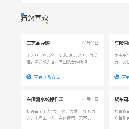
猜您喜欢
工艺品导购
08月06日
车险内
工艺品导购10名，要求;18-35之间，气质
负责车
佳，沟通能力强，有团队合作精神，有
历，女性
上进心，有工作经验者优先！
操作，
试用期1
查看联系方式
查
车间流水线操作工
08月06日
货车司
招聘车间工人(男)20名，要求：20-40周
招聘货
岁，电焊工10人，身体健康，无不良嗜
吃苦耐劳
好。薪资：4500-7000元，标准八人间住