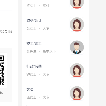
罗女士
·
本科
财务/会计
张女士
·
大专
10金币)
技工/普工
黄先生
·
高中以下
行政/后勤
钟女士
·
大专
文员
息
温女士
·
大专