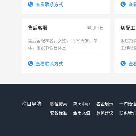
宿，免费发放劳保用品，两班倒，每月
查看联系方式
查
25号准时发放工资，工作时间10小时
售后客服
08月03日
切配工
售后客服20名，女性，20-30周岁，单
饭店招
休，国家节假日休息
工作经
作。包吃
4500。
查看联系方式
查
栏目导航:
职位搜索
简历中心
名企展示
一句话
套餐标准
金币充值
意见建议
联系我